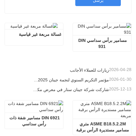
يرسل
غسالة مربعة غير قياسية
مسامير برأس سداسي DIN 
931
2026-04-28
زيارات للعملاء الأجانب
2026-01-30
مؤتمر التكريم السنوي لنجمة جينان 2025-2026
2025-12-13
شاركت شركة جينان ستار في معرض مكونات الآلات الذي أقيم في أوساكا، اليابان.
DIN 6921 مسامير شفة ذات 
ASME B18.5.2.2M متري 
رأس سداسي
مسامير مستديرة الرأس برقبة 