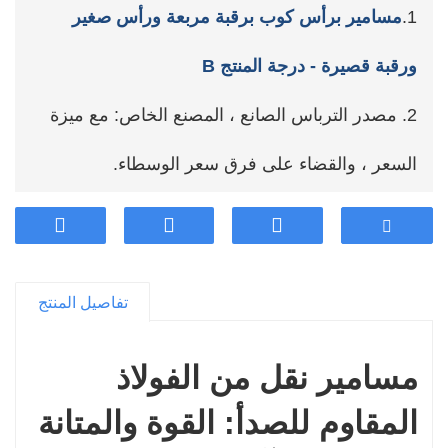
1.
مسامير برأس كوب برقبة مربعة ورأس صغير
ورقبة قصيرة - درجة المنتج B
2. مصدر الترباس الصانع ، المصنع الخاص: مع ميزة
السعر ، والقضاء على فرق سعر الوسطاء.
3. اعتماد أعلى جودة من الفولاذ السميك في الصناعة
، والاستقرار العالي والمتانة طويلة الأمد.
تفاصيل المنتج
4. دعم تخصيص العملاء.
5. المبيعات المهنية وخدمة ما بعد البيع ، مرحبا بكم
مسامير نقل من الفولاذ
في الاستفسار في أي وقت.
المقاوم للصدأ: القوة والمتانة