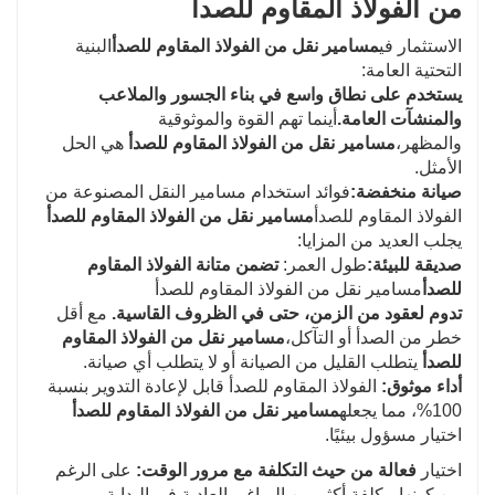
من الفولاذ المقاوم للصدأ
الاستثمار في
مسامير نقل من الفولاذ المقاوم للصدأ
البنية
التحتية العامة:
يستخدم على نطاق واسع في بناء الجسور والملاعب
والمنشآت العامة.
أينما تهم القوة والموثوقية
والمظهر،
مسامير نقل من الفولاذ المقاوم للصدأ
هي الحل
الأمثل.
صيانة منخفضة:
فوائد استخدام مسامير النقل المصنوعة من
الفولاذ المقاوم للصدأ
مسامير نقل من الفولاذ المقاوم للصدأ
يجلب العديد من المزايا:
صديقة للبيئة:
طول العمر:
تضمن متانة الفولاذ المقاوم
للصدأ
مسامير نقل من الفولاذ المقاوم للصدأ
تدوم لعقود من الزمن، حتى في الظروف القاسية.
مع أقل
خطر من الصدأ أو التآكل،
مسامير نقل من الفولاذ المقاوم
للصدأ
يتطلب القليل من الصيانة أو لا يتطلب أي صيانة.
أداء موثوق:
الفولاذ المقاوم للصدأ قابل لإعادة التدوير بنسبة
100%، مما يجعله
مسامير نقل من الفولاذ المقاوم للصدأ
اختيار مسؤول بيئيًا.
اختيار
فعالة من حيث التكلفة مع مرور الوقت:
على الرغم
من كونها مكلفة أكثر من البراغي العادية في البداية،