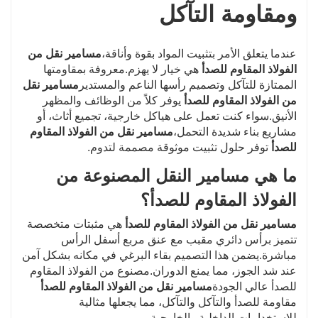
6. التسليم في الوقت المحدد.
ومقاومة التآكل
عندما يتعلق الأمر بتثبيت المواد بقوة وأناقة،
مسامير نقل من
الفولاذ المقاوم للصدأ
هي خيار لا يهزم.معروفة بمقاومتها
الممتازة للتآكل وتصميم رأسها الناعم والمستدير
مسامير نقل
من الفولاذ المقاوم للصدأ
يوفر كلاً من الوظائف والمظهر
الأنيق.سواء كنت تعمل على هياكل خارجية، تجميع أثاث، أو
مشاريع بناء شديدة التحمل،
مسامير نقل من الفولاذ المقاوم
للصدأ
توفر حلول تثبيت موثوقة مصممة لتدوم.
ما هي مسامير النقل المصنوعة من
الفولاذ المقاوم للصدأ؟
مسامير نقل من الفولاذ المقاوم للصدأ
هي مثبتات متخصصة
تتميز برأس دائري مقبب مع عنق مربع أسفل الرأس
مباشرة.يضمن هذا التصميم بقاء البرغي في مكانه بشكل آمن
عند شد الجوز، مما يمنع الدوران.مصنوع من الفولاذ المقاوم
للصدأ عالي الجودة
مسامير نقل من الفولاذ المقاوم للصدأ
مقاومة للصدأ والتآكل والتآكل، مما يجعلها مثالية
للاستخدامات الداخلية والخارجية.