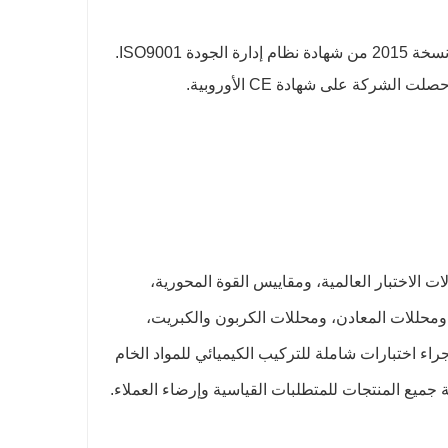
من خلال الإدارة العلمية، حصلت شركة Jinan Star Fastener Co., Ltd. على نسخة 2015 من شهادة نظام إدارة الجودة ISO9001.
ات الاختبار العالمية، ومقاييس القوة المحورية،
حللات المعادن، ومحللات الكربون والكبريت،
راء اختبارات شاملة للتركيب الكيميائي للمواد الخام
 جميع المنتجات للمتطلبات القياسية وإرضاء العملاء.