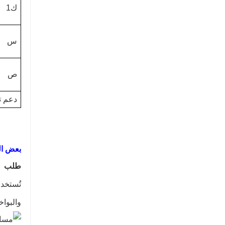
ك1
س
ص
دعم ت
بعض ال
طلب
تُستخدم
والبواخ