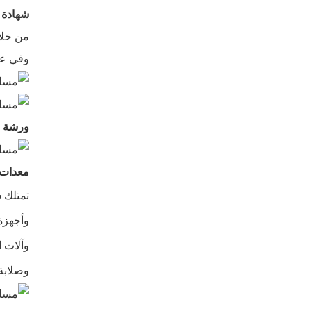
شهادة
وفي عام 2017، حصل المختبر على شهادة CNAS الوطنية. وفي عام 2018، حصل
ورشة 
معدات 
تمتلك ش
وأجهزة
وآلات ا
وصلابة 