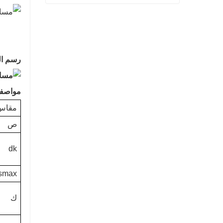
ASME B18.5.2.2M متري مسامير مستديرة الرأس برقبة مربعة
اتصل الآن
رسم ال
مواصفا
مقاس
ص
dk
smax
ك