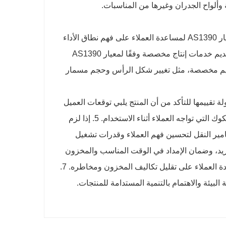
وألواح الجدران وغيرها من المناسبات.
1. قم بتوفير كتالوج المنتج ومعلمات المواصفات لمسامير النقل التي تلبي معيار AS1390 لمساعدة العملاء على فهم نطاق الأداء
وتطبيق المنتج. 2. إذا كانت احتياجات العميل خاصة، يمكن للشركة المصنعة تقديم خدمات إنتاج مخصصة وفقًا لمعيار AS1390
تصميم مخصصة، مثل تغيير شكل الرأس وحجم مسمار
ير النقل التي تلبي معيار AS1390 للعملاء لمحاولة تقييمها للتأكد من أن المنتج يلبي توقعات العميل
ومتطلباته. 4. تقديم الدعم الفني وخدمة ما بعد البيع للإجابة على الأسئلة والشكوك التي تواجه العملاء أثناء الاستخدام. 5. إذا لزم
معيار AS1390، واستخدام وصيانة مسامير النقل لتحسين فهم العملاء وقدرات تشغيل
 التوريد، وضمان الإمداد في الوقت المناسب والمخزون
الكافي لمسامير النقل، وتقديم تحذيرات المخزون واقتراحات التجديد، ومساعدة العملاء على تقليل تكاليف المخزون ومخاطره. 7.
البيئة والاهتمام بالتنمية المستدامة للمنتجات.