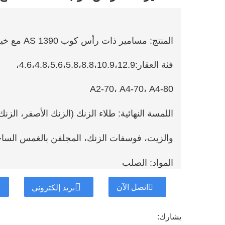
المنتج: مسامير ذات رأس كوب AS 1390 مع خيوط درجة خشنة مترية ISO
فئة العقار:4.6،4.8،5.6،5.8،8.8،10.9،12.9،
A2-70، A4-70، A4-80
اللمسة النهائية: طلاء الزنك (الزنك الأصفر، ال
والزيت، فوسفات الزنك، المجلفن بالغمس الساخن (HDG)، داكروميت، 
المواد: الصلب
بلد التصدير: الولايات المتحدة الأمريكية واليابان 
اتصل الآن
بريد إلكتروني
دعم تخصيص العملاء
يشارك: