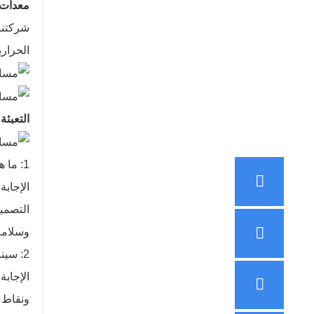
معدات ا
الحراري
التعبئة
1: ما هي السمات والمزايا الرئيسية لمسامير النقل؟
الإجابة
التصميم
وسلامة
2: سيناريوهات تطبيق براغي النقل؟
الإجاب
ونقاط 