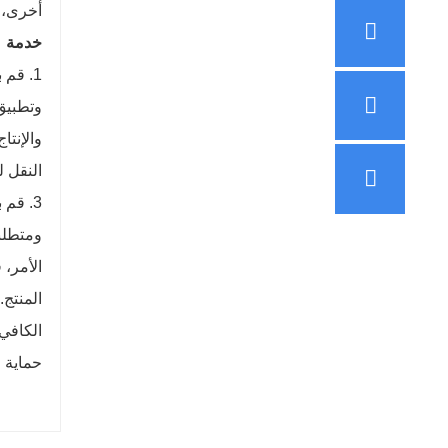
أخرى، ف
خدمة
والإنت
النقل ل
حماية ا