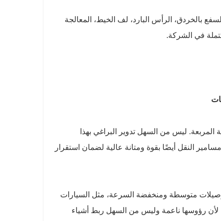
تج: التلدين، السفع بالخردق، الرأس البارد، لف الخيط، المعالجة
مكتملة في الشركة.
مات
 المربعة. ليس من السهل تدوير البراغي بهذا
 مسامير النقل أيضًا بقوة ومتانة عالية لضمان استقرار
 توصيلات متوسطة ومنخفضة السرعة، مثل السيارات
ا لأن رؤوسها ناعمة وليس من السهل ربط أشياء